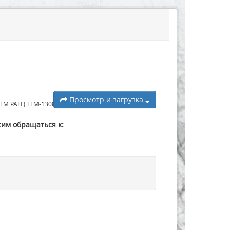
Просмотр и загрузка
 РАН ( ГГМ-1308...
сим обращаться к: