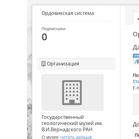
Ордовикская система
Подписчики
О
0
Д
Организация
По
Ст
E-
Государственный
геологический музей им.
Д
В.И.Вернадского РАН
П
О музее
читать дальше