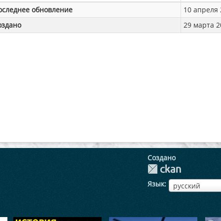
оследнее обновление
10 апреля 2
оздано
29 марта 20
Создано
Язык
ЯзыкЯзык
русский