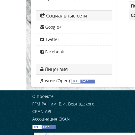
П
С
Социальные сети
Google+
Twitter
Facebook
Лицензия
Другие (Open)
О проекте
ГГМ РАН им. В.И. Вернадского
CKAN API
Ассоциация CKAN