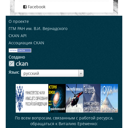
Facebook
О проекте
ГГМ РАН им. В.И. Вернадского
CKAN API
Ассоциация CKAN
Создано
Язык
ЯзыкЯзык
русский
По всем вопросам, связанным с работой ресурса,
обращаться к Виталию Ерёменко: