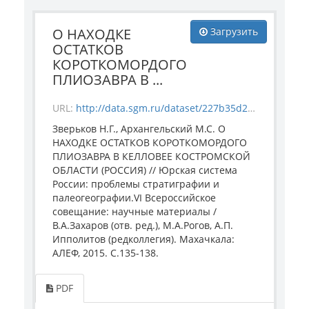
О НАХОДКЕ
Загрузить
ОСТАТКОВ
КОРОТКОМОРДОГО
ПЛИОЗАВРА В ...
URL:
http://data.sgm.ru/dataset/227b35d2-6b68-4add-88bf-f6ad3d1bba06/resource/0da1c001-656e-4975-b248-d5646c32f0b2/download/zver-arkh-makh-2015.pdf
Зверьков Н.Г., Архангельский М.С. О
НАХОДКЕ ОСТАТКОВ КОРОТКОМОРДОГО
ПЛИОЗАВРА В КЕЛЛОВЕЕ КОСТРОМСКОЙ
ОБЛАСТИ (РОССИЯ) // Юрская система
России: проблемы стратиграфии и
палеогеографии.VI Всероссийское
совещание: научные материалы /
В.А.Захаров (отв. ред.), М.А.Рогов, А.П.
Ипполитов (редколлегия). Махачкала:
АЛЕФ, 2015. C.135-138.
PDF