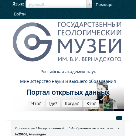
ЯзыкЯзык
Язык
Помощь
русский
Войти
Российская академия наук
Министерство науки и высшего образования
Портал открытых данных
Что?
Где?
Когда?
Кто?
Организации
Государственный ...
Изображения экспонатов из ...
№29608, Альмандин