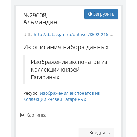
№29608,
Загрузить
Альмандин
URL:
http://data.sgm.ru/dataset/8592f216-ca2a-433d-a8cb-84245e6ef07b/resource/cdbbe379-a80f-48cc-9278-489e2e5b4ca2/download/mineral_29608.jpg
Из описания набора данных
Изображения экспонатов из
Коллекции князей
Гагариных
Ресурс:
Изображения экспонатов из
Коллекции князей Гагариных
Картинка
Внедрить