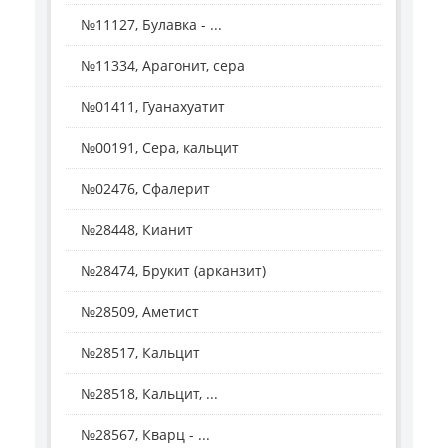
№11127, Булавка - ...
№11334, Арагонит, сера
№01411, Гуанахуатит
№00191, Сера, кальцит
№02476, Сфалерит
№28448, Кианит
№28474, Брукит (арканзит)
№28509, Аметист
№28517, Кальцит
№28518, Кальцит, ...
№28567, Кварц - ...