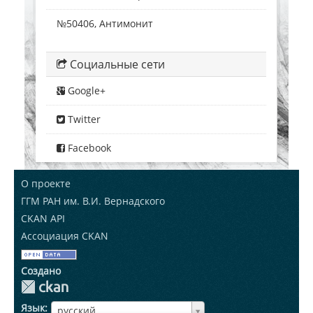
№50406, Антимонит
Социальные сети
Google+
Twitter
Facebook
О проекте
ГГМ РАН им. В.И. Вернадского
CKAN API
Ассоциация CKAN
Создано
Язык
ЯзыкЯзык
русский