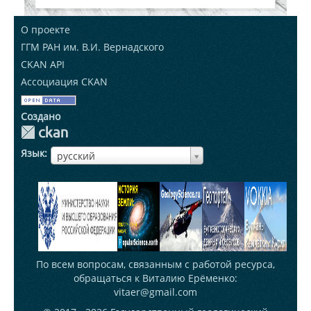
О проекте
ГГМ РАН им. В.И. Вернадского
CKAN API
Ассоциация CKAN
Создано
Язык
ЯзыкЯзык
русский
По всем вопросам, связанным с работой ресурса,
обращаться к Виталию Ерёменко:
vitaer@gmail.com