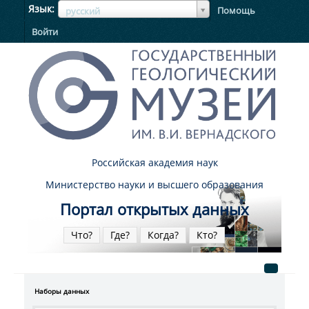
ЯзыкЯзык
Язык
Помощь
русский
Войти
Российская академия наук
Министерство науки и высшего образования
Портал открытых данных
Что?
Где?
Когда?
Кто?
Наборы данных