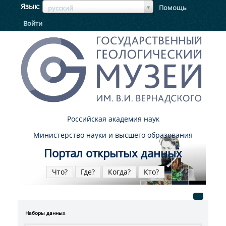
ЯзыкЯзык
Язык
Помощь
русский
Войти
Российская академия наук
Министерство науки и высшего образования
Портал открытых данных
Что?
Где?
Когда?
Кто?
Наборы данных