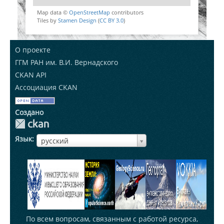
Map data ©
OpenStreetMap
contributors
Tiles by
Stamen Design
(
CC BY 3.0
)
О проекте
ГГМ РАН им. В.И. Вернадского
CKAN API
Ассоциация CKAN
Создано
Язык
ЯзыкЯзык
русский
По всем вопросам, связанным с работой ресурса,