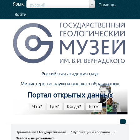
ЯзыкЯзык
Язык
Помощь
русский
Войти
Российская академия наук
Министерство науки и высшего образования
Портал открытых данных
Что?
Где?
Когда?
Кто?
Организации
Государственный ...
Публикации о собрании ...
Павлов о национальных ...