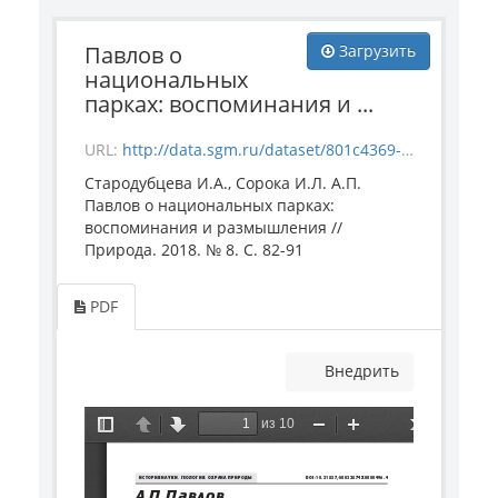
Павлов о
Загрузить
национальных
парках: воспоминания и ...
URL:
http://data.sgm.ru/dataset/801c4369-cf3c-48ba-a176-212fe3694494/resource/e7699f25-eeab-4d64-aec1-3e34698691e1/download/starodubtceva_soroka_priroda_2018_8.pdf
Стародубцева И.А., Сорока И.Л. А.П.
Павлов о национальных парках:
воспоминания и размышления //
Природа. 2018. № 8. С. 82-91
PDF
Внедрить