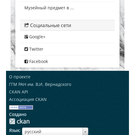
Музейный предмет в ...
Социальные сети
Google+
Twitter
Facebook
О проекте
ГГМ РАН им. В.И. Вернадского
CKAN API
Ассоциация CKAN
Создано
Язык
ЯзыкЯзык
русский