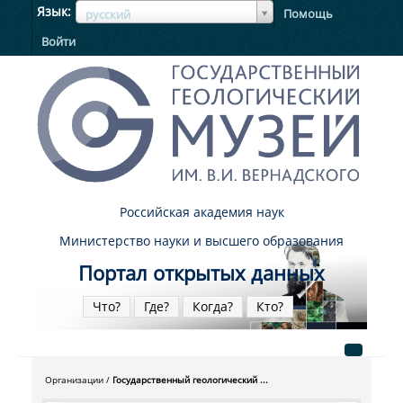
ЯзыкЯзык
Язык
Помощь
русский
Войти
Российская академия наук
Министерство науки и высшего образования
Портал открытых данных
Что?
Где?
Когда?
Кто?
Организации
Государственный геологический ...