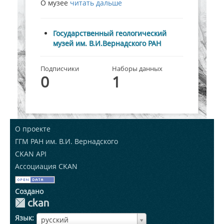
О музее
читать дальше
Государственный геологический
музей им. В.И.Вернадского РАН
Подписчики
Наборы данных
0
1
О проекте
ГГМ РАН им. В.И. Вернадского
CKAN API
Ассоциация CKAN
Создано
Язык
ЯзыкЯзык
русский