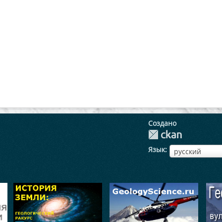
Создано
Язык
ЯзыкЯзык
русский