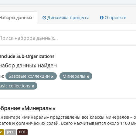
Наборы данных
Динамика процесса
О проекте
Include Sub-Organizations
набор данных найден
ги:
Базовые коллекции
Минералы
asic collections
обрание «Минералы»
инвентаре «Минералы» представлены все классы минералов – о
ратов и органических солей. Всего насчитывается около 1100 м
V
JPEG
PDF