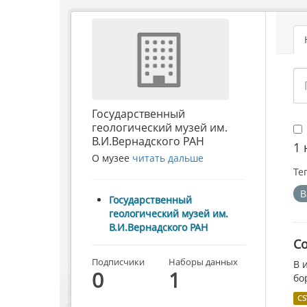
Государственный
геологический музей им.
В.И.Вернадского РАН
1 
О музее
читать дальше
Те
B
Государственный
геологический музей им.
В.И.Вернадского РАН
С
Подписчики
Наборы данных
В 
0
1
бо
CS