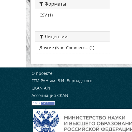
Форматы
CSV (1)
Лицензии
Другие (Non-Commerc... (1)
О проекте
ГГМ РАН им. В.И. Вернадского
CKAN API
Ассоциация CKAN