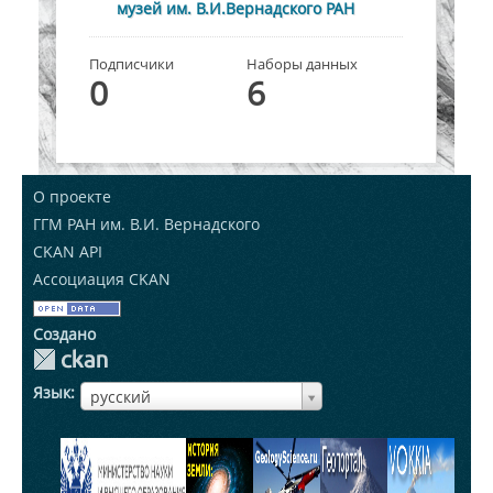
музей им. В.И.Вернадского РАН
Подписчики
Наборы данных
0
6
О проекте
ГГМ РАН им. В.И. Вернадского
CKAN API
Ассоциация CKAN
Создано
Язык
ЯзыкЯзык
русский