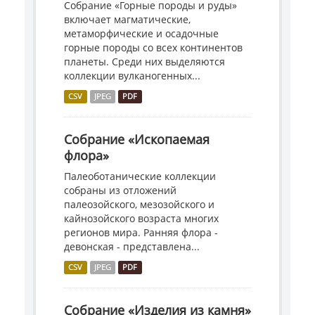
Собрание «Горные породы и руды»
включает магматические,
метаморфические и осадочные
горные породы со всех континентов
планеты. Среди них выделяются
коллекции вулканогенных...
CSV
JPEG
PDF
Собрание «Ископаемая
флора»
Палеоботанические коллекции
собраны из отложений
палеозойского, мезозойского и
кайнозойского возраста многих
регионов мира. Ранняя флора -
девонская - представлена...
CSV
JPEG
PDF
Собрание «Изделия из камня»