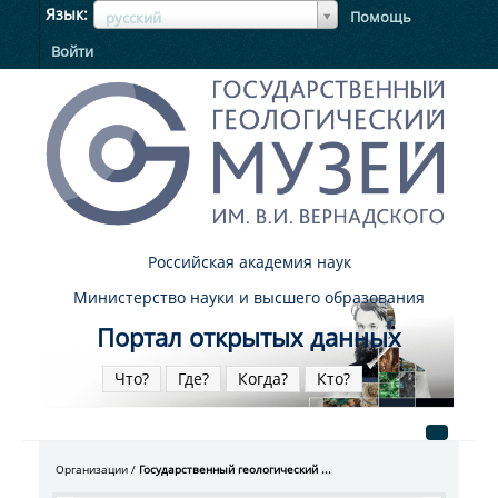
ЯзыкЯзык
Язык
Помощь
русский
Войти
Российская академия наук
Министерство науки и высшего образования
Портал открытых данных
Что?
Где?
Когда?
Кто?
Организации
Государственный геологический ...