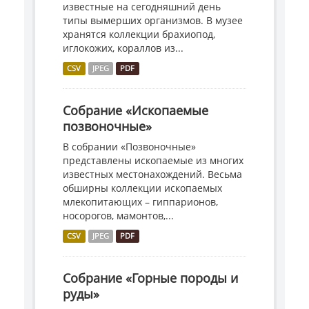
известные на сегодняшний день
типы вымерших организмов. В музее
хранятся коллекции брахиопод,
иглокожих, кораллов из...
CSV
JPEG
PDF
Собрание «Ископаемые
позвоночные»
В собрании «Позвоночные»
представлены ископаемые из многих
известных местонахождений. Весьма
обширны коллекции ископаемых
млекопитающих – гиппарионов,
носорогов, мамонтов,...
CSV
JPEG
PDF
Собрание «Горные породы и
руды»