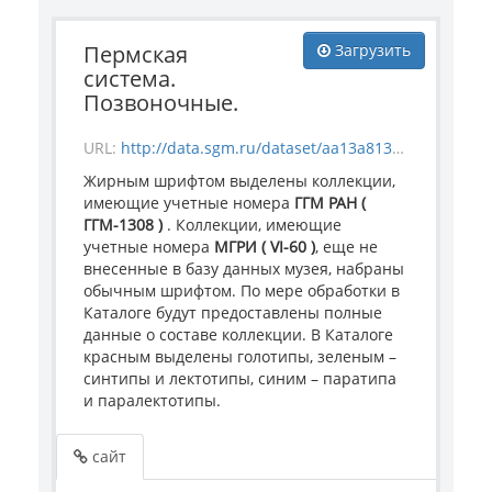
Пермская
Загрузить
система.
Позвоночные.
URL:
http://data.sgm.ru/dataset/aa13a813-68ad-45f0-87e2-d0939fac5c5c/resource/3c7fccb1-b1ef-4520-9c3e-92ab5487dcae/download/sgm_perm_poz.html
Жирным шрифтом выделены коллекции,
имеющие учетные номера
ГГМ РАН (
ГГМ-1308 )
. Коллекции, имеющие
учетные номера
МГРИ ( VI-60 )
, еще не
внесенные в базу данных музея, набраны
обычным шрифтом. По мере обработки в
Каталоге будут предоставлены полные
данные о составе коллекции. В Каталоге
красным выделены голотипы, зеленым –
синтипы и лектотипы, синим – паратипа
и паралектотипы.
сайт