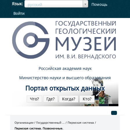
ЯзыкЯзык
Язык
Помощь
русский
Войти
Российская академия наук
Министерство науки и высшего образования
Портал открытых данных
Что?
Где?
Когда?
Кто?
Организации
Государственный ...
Пермская система
Пермская система. Позвоночные.