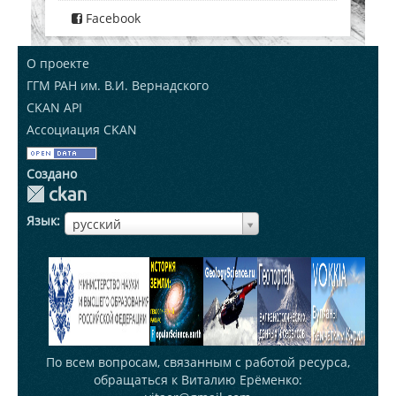
Facebook
О проекте
ГГМ РАН им. В.И. Вернадского
CKAN API
Ассоциация CKAN
Создано
Язык
ЯзыкЯзык
русский
По всем вопросам, связанным с работой ресурса,
обращаться к Виталию Ерёменко: