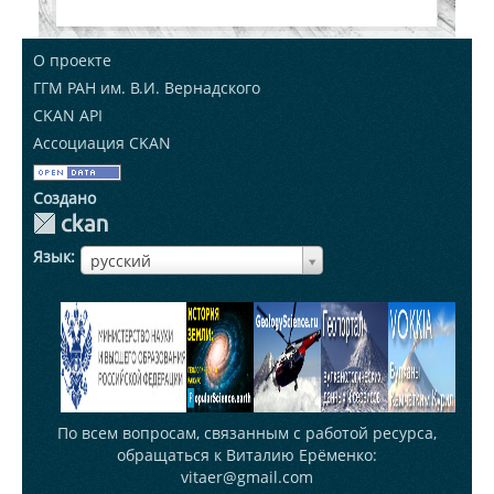
О проекте
ГГМ РАН им. В.И. Вернадского
CKAN API
Ассоциация CKAN
Создано
Язык
ЯзыкЯзык
русский
По всем вопросам, связанным с работой ресурса,
обращаться к Виталию Ерёменко:
vitaer@gmail.com