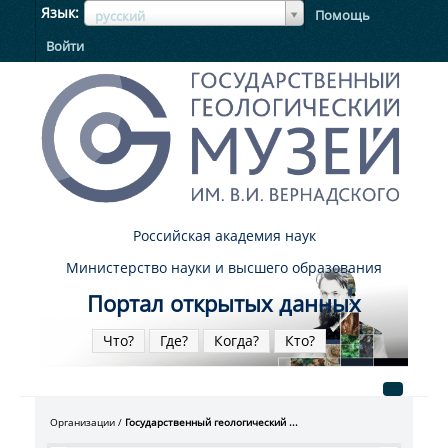
ЯзыкЯзык
Язык
Помощь
русский
Войти
Российская академия наук
Министерство науки и высшего образования
Портал открытых данных
Что?
Где?
Когда?
Кто?
Организации
Государственный геологический ...