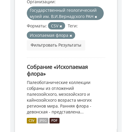
Организации:
Государственный геологический
музей им. В.И.Вернадского РАН
Форматы:
CSV
Теги:
Ископаемая флора
Фильтровать Результаты
Собрание «Ископаемая
флора»
Палеоботанические коллекции
собраны из отложений
палеозойского, мезозойского и
кайнозойского возраста многих
регионов мира. Ранняя флора -
девонская - представлена...
CSV
JPEG
PDF