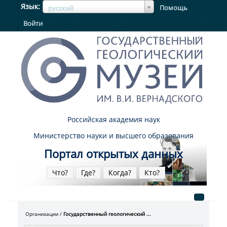
ЯзыкЯзык
Язык
Помощь
русский
Войти
Российская академия наук
Министерство науки и высшего образования
Портал открытых данных
Что?
Где?
Когда?
Кто?
Организации
Государственный геологический ...