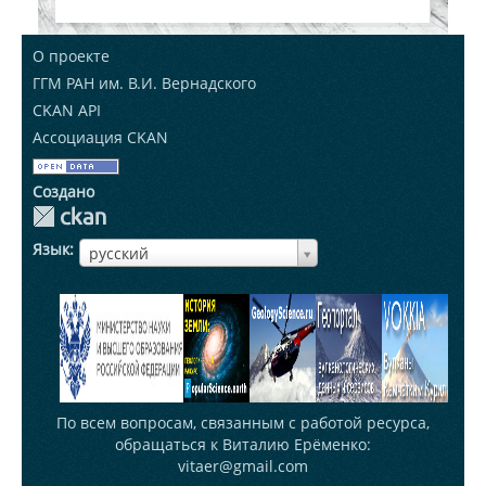
О проекте
ГГМ РАН им. В.И. Вернадского
CKAN API
Ассоциация CKAN
Создано
Язык
ЯзыкЯзык
русский
По всем вопросам, связанным с работой ресурса,
обращаться к Виталию Ерёменко:
vitaer@gmail.com