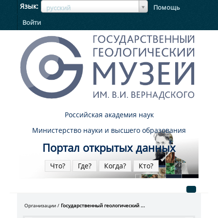
ЯзыкЯзык
Язык
Помощь
русский
Войти
Российская академия наук
Министерство науки и высшего образования
Портал открытых данных
Что?
Где?
Когда?
Кто?
Организации
Государственный геологический ...